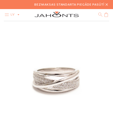
BEZMAKSAS STANDARTA PIEGĀDE PASŪTĪJUMIE
LV
KATALOGS
AKCIJA
DIMANTI
ZELTS
SUDRABS
BIŽUTĒRIJA
DĀVANU KARTE