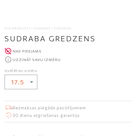
VISI PRODUKTI
SUDRABS
GREDZENI
SUDRABA GREDZENS
NAV PIEEJAMS
UZZINĀT SAVU IZMĒRU
Izvēlēties izmēru
17.5
16.5
17
Bezmaksas piegāde pasūtījumiem
17.5
30 dienu atgriešanas garantija
18.5
19.5