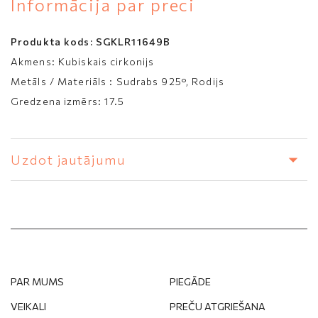
Informācija par preci
20
20.5
Produkta kods:
SGKLR11649B
21
Akmens:
Kubiskais cirkonijs
Metāls / Materiāls :
Sudrabs 925°, Rodijs
Gredzena izmērs:
17.5
Uzdot jautājumu
PAR MUMS
PIEGĀDE
VEIKALI
PREČU ATGRIEŠANA