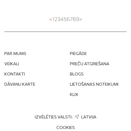
<
1
2
3
4
5
6
7
8
9
>
PAR MUMS
PIEGĀDE
VEIKALI
PREČU ATGRIEŠANA
KONTAKTI
BLOGS
DĀVANU KARTE
LIETOŠANAS NOTEIKUMI
KLIX
IZVĒLĒTIES VALSTI:
LATVIJA
COOKIES