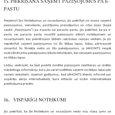
15. PIEKRIŠANA SAŅEMT PAZIŅOJUMUS PA E-
PASTU
Pieņemot šos Noteikumus un nosacījumus, jūs piekrītat no mums saņemt
paziņojumus, vienošanās, pasūtījumu precizējumus un citas ziņas (kopā
saukti „Paziņojumi”) pa e-pastu vai parasto pastu. Jūs piekrītat, ka pa e-
pastu vai parasto pastu nosūtīti paziņojumi atbilst noteikumiem un
nosacījumiem, kas piemērojami šādiem rakstiskas saziņas veidiem. Ja jūs
nepiekrītat saņemt paziņojumus no šīs Mājas lapas, lūdzu, pārtrauciet
izmantot šo tīmekļa vietni un tās pakalpojumus, jo JAHONTS nespēj
nodrošināt pilnu pakalpojumu klāstu lietotājiem, kas nesaņem paziņojumus
no Mājas lapas.
Lūdzu, ievērojiet, ka šajā punktā minētie paziņojumi neattiecas uz izvēles
mārketinga informāciju, kuru jūs varat izvēlēties saņemt no Mājas lapas pēc
saviem ieskatiem, izņemot gadījumus, kad JAHONTS klientu informē par
vispārēju akciju internetveikalā, kura attiecās uz visām internetveikala
piedāvājuma precēm.
16. VISPĀRĪGI NOTEIKUMI
Jūs piekrītat, ka šie Noteikumi un nosacījumi veido visu starp jums un