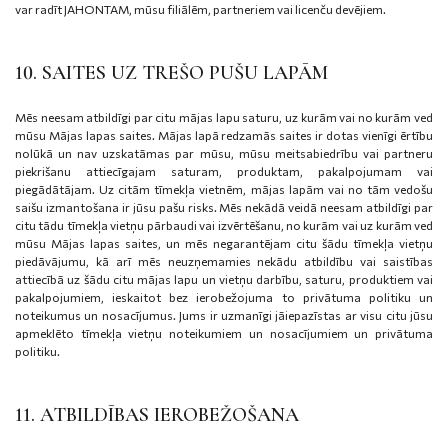
var radīt JAHONTAM, mūsu filiālēm, partneriem vai licenču devējiem.
10. SAITES UZ TREŠO PUŠU LAPĀM
Mēs neesam atbildīgi par citu mājas lapu saturu, uz kurām vai no kurām ved
mūsu Mājas lapas saites. Mājas lapā redzamās saites ir dotas vienīgi ērtību
nolūkā un nav uzskatāmas par mūsu, mūsu meitsabiedrību vai partneru
piekrišanu attiecīgajam saturam, produktam, pakalpojumam vai
piegādātājam. Uz citām tīmekļa vietnēm, mājas lapām vai no tām vedošu
saišu izmantošana ir jūsu pašu risks. Mēs nekādā veidā neesam atbildīgi par
citu tādu tīmekļa vietņu pārbaudi vai izvērtēšanu, no kurām vai uz kurām ved
mūsu Mājas lapas saites, un mēs negarantējam citu šādu tīmekļa vietņu
piedāvājumu, kā arī mēs neuzņemamies nekādu atbildību vai saistības
attiecībā uz šādu citu mājas lapu un vietņu darbību, saturu, produktiem vai
pakalpojumiem, ieskaitot bez ierobežojuma to privātuma politiku un
noteikumus un nosacījumus. Jums ir uzmanīgi jāiepazīstas ar visu citu jūsu
apmeklēto tīmekļa vietņu noteikumiem un nosacījumiem un privātuma
politiku.
11. ATBILDĪBAS IEROBEŽOŠANA