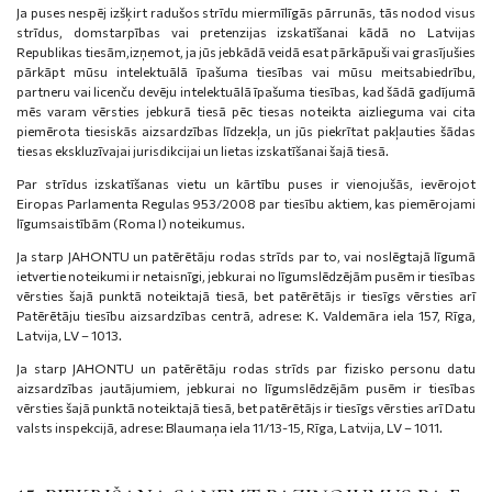
Ja puses nespēj izšķirt radušos strīdu miermīlīgās pārrunās, tās nodod visus
strīdus, domstarpības vai pretenzijas izskatīšanai kādā no Latvijas
Republikas tiesām,izņemot, ja jūs jebkādā veidā esat pārkāpuši vai grasījušies
pārkāpt mūsu intelektuālā īpašuma tiesības vai mūsu meitsabiedrību,
partneru vai licenču devēju intelektuālā īpašuma tiesības, kad šādā gadījumā
mēs varam vērsties jebkurā tiesā pēc tiesas noteikta aizlieguma vai cita
piemērota tiesiskās aizsardzības līdzekļa, un jūs piekrītat pakļauties šādas
tiesas ekskluzīvajai jurisdikcijai un lietas izskatīšanai šajā tiesā.
Par strīdus izskatīšanas vietu un kārtību puses ir vienojušās, ievērojot
Eiropas Parlamenta Regulas 953/2008 par tiesību aktiem, kas piemērojami
līgumsaistībām (Roma I) noteikumus.
Ja starp JAHONTU un patērētāju rodas strīds par to, vai noslēgtajā līgumā
ietvertie noteikumi ir netaisnīgi, jebkurai no līgumslēdzējām pusēm ir tiesības
vērsties šajā punktā noteiktajā tiesā, bet patērētājs ir tiesīgs vērsties arī
Patērētāju tiesību aizsardzības centrā, adrese: K. Valdemāra iela 157, Rīga,
Latvija, LV – 1013.
Ja starp JAHONTU un patērētāju rodas strīds par fizisko personu datu
aizsardzības jautājumiem, jebkurai no līgumslēdzējām pusēm ir tiesības
vērsties šajā punktā noteiktajā tiesā, bet patērētājs ir tiesīgs vērsties arī Datu
valsts inspekcijā, adrese: Blaumaņa iela 11/13-15, Rīga, Latvija, LV – 1011.