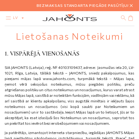
BEZMAKSAS STANDARTA PIEGĀDE PASŪTĪJUMIEM VIR
LV
Lietošanas Noteikumi
KATALOGS
AKCIJA
DIMANTI
1. VISPĀRĒJĀ VIENOŠANĀS
ZELTS
SUDRABS
BIŽUTĒRIJA
SIA JAHONTS (Latvija), reģ. № 40103109437, adrese: Jasmuižas iela 20, LV-
DĀVANU KARTE
1021, Rīga, Latvija, tālākā tekstā – JAHONTS, sniedz pakalpojumus, kas
pieejami mājas lapā www.jahonts.com, turpmākā tekstā – Mājas lapa,
ņemot vērā sekojošus noteikumus, mūsu piegādes politiku, preču
atgriešanas politiku un citus noteikumus un nosacījumus, kurus varat atrast
mūsu Mājas lapā, saistībā ar noteiktām funkcijām, vadlīnijām vai reklāmu, kā
arī saistībā ar klientu apkalpošanu, viss augstāk minētais ir iekļauts šajos
noteikumos un nosacījumos (visi kopā saukti par Noteikumiem un
nosacījumiem) un ir to sastāvdaļa. Ieejot Mājas lapā un to lietojot, Jūs ar to
akceptējat, ka esat izlasījuši šos Noteikumus un nosacījumus, saprotat tos
un piekrītat tos ievērot bez ierobežojumiem vai nosacījumiem.
Ja patērētājs, izmantojot Interneta starpniecību, iegādājas JAHONTS Mājas
lapā piedāvātos pārdodamos izstrādājumus, turpmāk tekstā „Prece”, tad