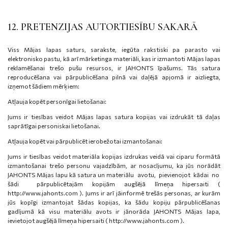
12. PRETENZIJAS AUTORTIESĪBU SAKARĀ
Viss Mājas lapas saturs, sarakste, iegūta rakstiski pa parasto vai
elektronisko pastu, kā arī mārketinga materiāli, kas ir izmantoti Mājas lapas
reklamēšanai trešo pušu resursos, ir JAHONTS īpašums. Tās satura
reproducēšana vai pārpublicēšana pilnā vai daļējā apjomā ir aizliegta,
izņemot šādiem mērķiem:
Atļauja kopēt personīgai lietošanai:
Jums ir tiesības veidot Mājas lapas satura kopijas vai izdrukāt tā daļas
saprātīgai personiskai lietošanai.
Atļauja kopēt vai pārpublicēt ierobežotai izmantošanai:
Jums ir tiesības veidot materiāla kopijas izdrukas veidā vai ciparu formātā
izmantošanai trešo personu vajadzībām, ar nosacījumu, ka jūs norādāt
JAHONTS Mājas lapu kā satura un materiālu avotu, pievienojot kādai no
šādi pārpublicētajām kopijām augšējā līmeņa hipersaiti (
http://www.jahonts.com ). Jums ir arī jāinformē trešās personas, ar kurām
jūs kopīgi izmantojat šādas kopijas, ka šādu kopiju pārpublicēšanas
gadījumā kā visu materiālu avots ir jānorāda JAHONTS Mājas lapa,
ievietojot augšējā līmeņa hipersaiti ( http://www.jahonts.com ).