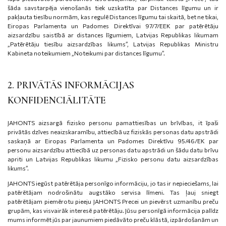
šāda savstarpēja vienošanās tiek uzskatīta par Distances līgumu un ir
pakļauta tiesību normām, kas regulē Distances līgumu tai skaitā, bet ne tikai,
Eiropas Parlamenta un Padomes Direktīvai 97/7/EEK par patērētāju
aizsardzību saistībā ar distances līgumiem, Latvijas Republikas likumam
„Patērētāju tiesību aizsardzības likums”, Latvijas Republikas Ministru
Kabineta noteikumiem „Noteikumi par distances līgumu”.
2. PRIVĀTĀS INFORMĀCIJAS
KONFIDENCIĀLITĀTE
JAHONTS aizsargā fizisko personu pamattiesības un brīvības, it īpaši
privātās dzīves neaizskaramību, attiecībā uz fiziskās personas datu apstrādi
saskaņā ar Eiropas Parlamenta un Padomes Direktīvu 95/46/EK par
personu aizsardzību attiecībā uz personas datu apstrādi un šādu datu brīvu
apriti un Latvijas Republikas likumu „Fizisko personu datu aizsardzības
likums”.
JAHONTS iegūst patērētāja personīgo informāciju, jo tas ir nepieciešams, lai
patērētājam nodrošinātu augstāko servisa līmeni. Tas ļauj sniegt
patērētājam piemērotu pieeju JAHONTS Precei un pievērst uzmanību preču
grupām, kas visvairāk interesē patērētāju. Jūsu personīgā informācija palīdz
mums informēt jūs par jaunumiem piedāvāto preču klāstā, izpārdošanām un