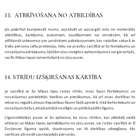
13. ATBRĪVOŠANA NO ATBILDĪBAS
Jūs piekrītat kompensēt mums, aizstāvēt un aizsargāt mūs no materiālās
atbildības, kaitējuma, zudumiem, zaudējumiem vai izmaksām, kā arī
atlīdzināt izdevumus par juridiskiem pakalpojumiem, kas radušies sakarā ar
trešo personu celtu pretenziju, lietu vai prasību saistībā ar šo Noteikumu un
nosacījumu pārkāpumu, kļūdām jūsu sniegtos apliecinājumos vai garantijās,
vai šīs Mājas lapas izmantošanā no jūsu puses.
14. STRĪDU IZŠĶIRŠANAS KĀRTĪBA
Ja saistībā ar šo Mājas lapu rodas strīds, visas šajos Noteikumos un
nosacījumos paredzētās tiesības un pienākumus, kā arī visas darbības to
ietvaros regulē Latvijas Republikas likumi tādā apmērā, it kā šie Noteikumi un
nosacījumi būtu Latvijā pilnībā noslēgts un pilnībā pildīts līgums.
Līgumslēdzējas puses ar šo apliecina, ka visus strīdus, kas jebkādā veidā
attiecas uz Mājas lapas apmeklējumu no jūsu puses, vai rodas saistībā ar šī
Distances līguma izpildi, skaidrojumu vai tā darbības izbeigšanu, tās
centīsies atrisināt savstarpējās pārrunās.