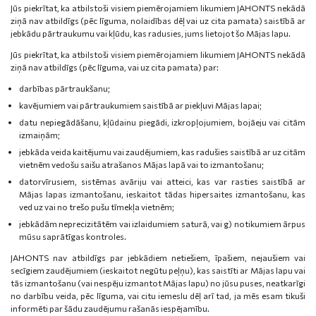
Jūs piekrītat, ka atbilstoši visiem piemērojamiem likumiem JAHONTS nekādā
ziņā nav atbildīgs (pēc līguma, nolaidības dēļ vai uz cita pamata) saistībā ar
jebkādu pārtraukumu vai kļūdu, kas radusies, jums lietojot šo Mājas lapu.
Jūs piekrītat, ka atbilstoši visiem piemērojamiem likumiem JAHONTS nekādā
ziņā nav atbildīgs (pēc līguma, vai uz cita pamata) par:
darbības pārtraukšanu;
kavējumiem vai pārtraukumiem saistībā ar piekļuvi Mājas lapai;
datu nepiegādāšanu, kļūdainu piegādi, izkropļojumiem, bojāeju vai citām
izmaiņām;
jebkāda veida kaitējumu vai zaudējumiem, kas radušies saistībā ar uz citām
vietnēm vedošu saišu atrašanos Mājas lapā vai to izmantošanu;
datorvīrusiem, sistēmas avāriju vai atteici, kas var rasties saistībā ar
Mājas lapas izmantošanu, ieskaitot tādas hipersaites izmantošanu, kas
ved uz vai no trešo pušu tīmekļa vietnēm;
jebkādām neprecizitātēm vai izlaidumiem saturā, vai g) notikumiem ārpus
mūsu saprātīgas kontroles.
JAHONTS nav atbildīgs par jebkādiem netiešiem, īpašiem, nejaušiem vai
secīgiem zaudējumiem (ieskaitot negūtu peļņu), kas saistīti ar Mājas lapu vai
tās izmantošanu (vai nespēju izmantot Mājas lapu) no jūsu puses, neatkarīgi
no darbību veida, pēc līguma, vai citu iemeslu dēļ arī tad, ja mēs esam tikuši
informēti par šādu zaudējumu rašanās iespējamību.