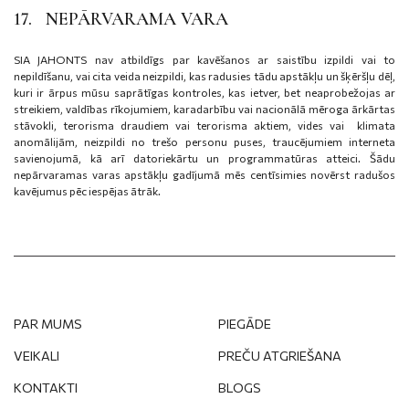
17. NEPĀRVARAMA VARA
SIA JAHONTS nav atbildīgs par kavēšanos ar saistību izpildi vai to
nepildīšanu, vai cita veida neizpildi, kas radusies tādu apstākļu un šķēršļu dēļ,
kuri ir ārpus mūsu saprātīgas kontroles, kas ietver, bet neaprobežojas ar
streikiem, valdības rīkojumiem, karadarbību vai nacionālā mēroga ārkārtas
stāvokli, terorisma draudiem vai terorisma aktiem, vides vai klimata
anomālijām, neizpildi no trešo personu puses, traucējumiem interneta
savienojumā, kā arī datoriekārtu un programmatūras atteici. Šādu
nepārvaramas varas apstākļu gadījumā mēs centīsimies novērst radušos
kavējumus pēc iespējas ātrāk.
PAR MUMS
PIEGĀDE
VEIKALI
PREČU ATGRIEŠANA
KONTAKTI
BLOGS