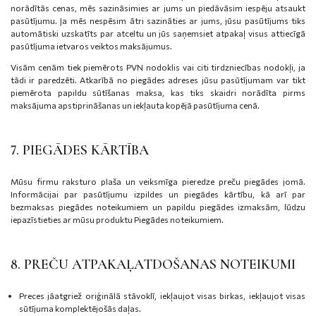
norādītās cenas, mēs sazināsimies ar jums un piedāvāsim iespēju atsaukt
pasūtījumu. Ja mēs nespēsim ātri sazināties ar jums, jūsu pasūtījums tiks
automātiski uzskatīts par atceltu un jūs saņemsiet atpakaļ visus attiecīgā
pasūtījuma ietvaros veiktos maksājumus.
Visām cenām tiek piemērots PVN nodoklis vai citi tirdzniecības nodokļi, ja
tādi ir paredzēti. Atkarībā no piegādes adreses jūsu pasūtījumam var tikt
piemērota papildu sūtīšanas maksa, kas tiks skaidri norādīta pirms
maksājuma apstiprināšanas un iekļauta kopējā pasūtījuma cenā.
7. PIEGĀDES KĀRTĪBA
Mūsu firmu raksturo plaša un veiksmīga pieredze preču piegādes jomā.
Informācijai par pasūtījumu izpildes un piegādes kārtību, kā arī par
bezmaksas piegādes noteikumiem un papildu piegādes izmaksām, lūdzu
iepazīstieties ar mūsu produktu Piegādes noteikumiem.
8. PREČU ATPAKAĻATDOŠANAS NOTEIKUMI
Preces jāatgriež oriģinālā stāvoklī, iekļaujot visas birkas, iekļaujot visas
sūtījuma komplektējošās daļas.