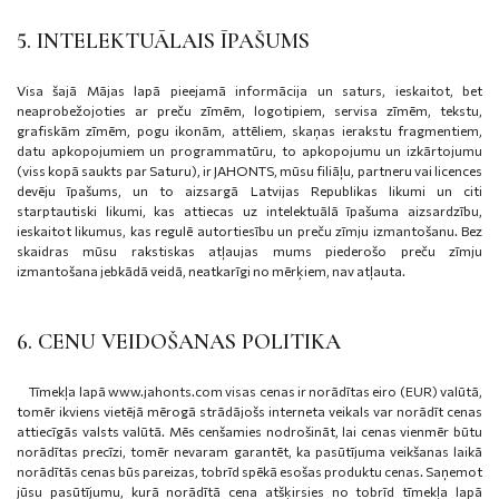
5. INTELEKTUĀLAIS ĪPAŠUMS
Visa šajā Mājas lapā pieejamā informācija un saturs, ieskaitot, bet
neaprobežojoties ar preču zīmēm, logotipiem, servisa zīmēm, tekstu,
grafiskām zīmēm, pogu ikonām, attēliem, skaņas ierakstu fragmentiem,
datu apkopojumiem un programmatūru, to apkopojumu un izkārtojumu
(viss kopā saukts par Saturu), ir JAHONTS, mūsu filiāļu, partneru vai licences
devēju īpašums, un to aizsargā Latvijas Republikas likumi un citi
starptautiski likumi, kas attiecas uz intelektuālā īpašuma aizsardzību,
ieskaitot likumus, kas regulē autortiesību un preču zīmju izmantošanu. Bez
skaidras mūsu rakstiskas atļaujas mums piederošo preču zīmju
izmantošana jebkādā veidā, neatkarīgi no mērķiem, nav atļauta.
6. CENU VEIDOŠANAS POLITIKA
Tīmekļa lapā www.jahonts.com visas cenas ir norādītas eiro (EUR) valūtā,
tomēr ikviens vietējā mērogā strādājošs interneta veikals var norādīt cenas
attiecīgās valsts valūtā. Mēs cenšamies nodrošināt, lai cenas vienmēr būtu
norādītas precīzi, tomēr nevaram garantēt, ka pasūtījuma veikšanas laikā
norādītās cenas būs pareizas, tobrīd spēkā esošas produktu cenas. Saņemot
jūsu pasūtījumu, kurā norādītā cena atšķirsies no tobrīd tīmekļa lapā