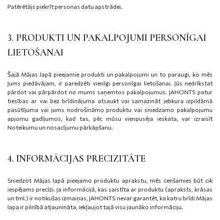
Patērētājs piekrīt personas datu apstrādei.
3. PRODUKTI UN PAKALPOJUMI PERSONĪGAI
LIETOŠANAI
Šajā Mājas lapā pieejamie produkti un pakalpojumi un to paraugi, ko mēs
Jums piedāvājam, ir paredzēti vienīgi personīgai lietošanai. Jūs nedrīkstat
pārdot vai pārpārdot no mums saņemtos pakalpojumus. JAHONTS patur
tiesības ar vai bez brīdinājuma atsaukt vai samazināt jebkura izpildāmā
pasūtījuma vai jums nodrošināmo produktu vai sniedzamo pakalpojumu
apjomu gadījumos, kad tas, pēc mūsu vienpusēja ieskata, var izraisīt
Noteikumu un nosacījumu pārkāpšanu.
4. INFORMĀCIJAS PRECIZITĀTE
Sniedzot Mājas lapā pieejamo produktu aprakstu, mēs cenšamies būt cik
iespējams precīzi. Ja informācijā, kas saistīta ar produktu (apraksts, krāsas
un tml.) ir notikušas izmaiņas, JAHONTS nevar garantēt, ka katru brīdi Mājas
lapa ir pilnībā atjaunināta, iekļaujot tajā visu jaunāko informāciju.