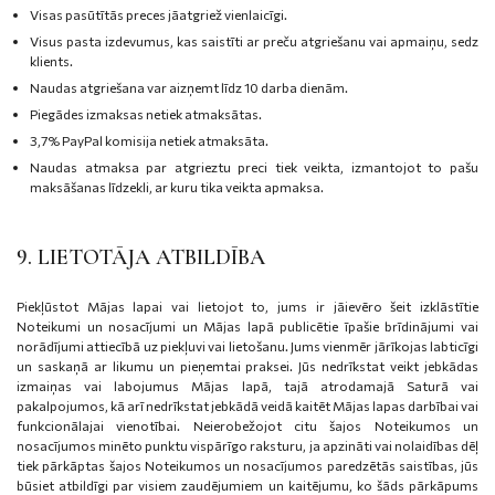
Visas pasūtītās preces jāatgriež vienlaicīgi.
Visus pasta izdevumus, kas saistīti ar preču atgriešanu vai apmaiņu, sedz
klients.
Naudas atgriešana var aizņemt līdz 10 darba dienām.
Piegādes izmaksas netiek atmaksātas.
3,7% PayPal komisija netiek atmaksāta.
Naudas atmaksa par atgrieztu preci tiek veikta, izmantojot to pašu
maksāšanas līdzekli, ar kuru tika veikta apmaksa.
9. LIETOTĀJA ATBILDĪBA
Piekļūstot Mājas lapai vai lietojot to, jums ir jāievēro šeit izklāstītie
Noteikumi un nosacījumi un Mājas lapā publicētie īpašie brīdinājumi vai
norādījumi attiecībā uz piekļuvi vai lietošanu. Jums vienmēr jārīkojas labticīgi
un saskaņā ar likumu un pieņemtai praksei. Jūs nedrīkstat veikt jebkādas
izmaiņas vai labojumus Mājas lapā, tajā atrodamajā Saturā vai
pakalpojumos, kā arī nedrīkstat jebkādā veidā kaitēt Mājas lapas darbībai vai
funkcionālajai vienotībai. Neierobežojot citu šajos Noteikumos un
nosacījumos minēto punktu vispārīgo raksturu, ja apzināti vai nolaidības dēļ
tiek pārkāptas šajos Noteikumos un nosacījumos paredzētās saistības, jūs
būsiet atbildīgi par visiem zaudējumiem un kaitējumu, ko šāds pārkāpums