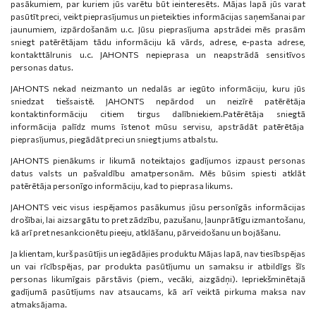
pasākumiem, par kuriem jūs varētu būt ieinteresēts. Mājas lapā jūs varat
pasūtīt preci, veikt pieprasījumus un pieteikties informācijas saņemšanai par
jaunumiem, izpārdošanām u.c. Jūsu pieprasījuma apstrādei mēs prasām
sniegt patērētājam tādu informāciju kā vārds, adrese, e-pasta adrese,
kontakttālrunis u.c. JAHONTS nepieprasa un neapstrādā sensitīvos
personas datus.
JAHONTS nekad neizmanto un nedalās ar iegūto informāciju, kuru jūs
sniedzat tiešsaistē. JAHONTS nepārdod un neizīrē patērētāja
kontaktinformāciju citiem tirgus dalībniekiem.Patērētāja sniegtā
informācija palīdz mums īstenot mūsu servisu, apstrādāt patērētāja
pieprasījumus, piegādāt preci un sniegt jums atbalstu.
JAHONTS pienākums ir likumā noteiktajos gadījumos izpaust personas
datus valsts un pašvaldību amatpersonām. Mēs būsim spiesti atklāt
patērētāja personīgo informāciju, kad to pieprasa likums.
JAHONTS veic visus iespējamos pasākumus jūsu personīgās informācijas
drošībai, lai aizsargātu to pret zādzību, pazušanu, ļaunprātīgu izmantošanu,
kā arī pret nesankcionētu pieeju, atklāšanu, pārveidošanu un bojāšanu.
Ja klientam, kurš pasūtījis un iegādājies produktu Mājas lapā, nav tiesībspējas
un vai rīcībspējas, par produkta pasūtījumu un samaksu ir atbildīgs šīs
personas likumīgais pārstāvis (piem., vecāki, aizgādņi). Iepriekšminētajā
gadījumā pasūtījums nav atsaucams, kā arī veiktā pirkuma maksa nav
atmaksājama.