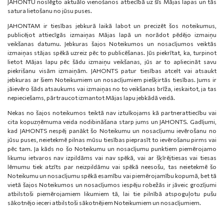
JAHONTU noslēgto aktuālo vienošanos attiecībā uz šīs Mājas lapas un tās
satura lietošanu no jūsu puses.
JAHONTAM ir tiesības jebkurā laikā labot un precizēt šos noteikumus,
publicējot attiecīgās izmaiņas Mājas lapā un norādot pēdējo izmaiņu
veikšanas datumu. Jebkuras šajos Noteikumos un nosacījumos veiktās
izmaiņas stājas spēkā uzreiz pēc to publicēšanas. Jūs piekrītat, ka, turpinot
lietot Mājas lapu pēc šādu izmaiņu veikšanas, jūs ar to apliecināt savu
piekrišanu visām izmaiņām. JAHONTS patur tiesības atcelt vai atsaukt
jebkuras ar šiem Noteikumiem un nosacījumiem piešķirtās tiesības. Jums ir
jāievēro šāds atsaukums vai izmaiņas no to veikšanas brīža, ieskaitot, ja tas
nepieciešams, pārtraucot izmantot Mājas lapu jebkādā veidā.
Nekas no šajos noteikumos teiktā nav iztulkojams kā partnerattiecību vai
cita kopuzņēmuma veida nodibināšana starp jums un JAHONTS. Gadījumi,
kad JAHONTS nespēj panākt šo Noteikumu un nosacījumu ievērošanu no
jūsu puses, neietekmē pilnas mūsu tiesības pieprasīt to ievērošanu pirms vai
pēc tam. Ja kāds no šo Noteikumu un nosacījumu punktiem piemērojamo
likumu ietvaros nav izpildāms vai nav spēkā, vai ar šķīrējtiesas vai tiesas
lēmumu tiek atzīts par neizpildāmu vai spēkā neesošu, tas neietekmē šo
Noteikumu un nosacījumu spēkā esamību vai piemērojamību kopumā, bet tā
vietā šajos Noteikumos un nosacījumos iespēju robežās ir jāveic grozījumi
atbilstoši piemērojamiem likumiem tā, lai tie pilnībā atspoguļotu pušu
sākotnējo ieceri atbilstoši sākotnējiem Noteikumiem un nosacījumiem.