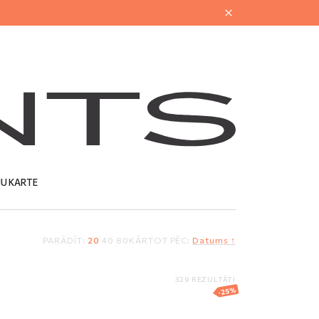
U KARTE
PARĀDĪT:
20
40
80
KĀRTOT PĒC:
Datums ↑
NĀS
329 REZULTĀTI
-25%
urts
Gredzens