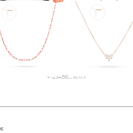
-25%
ltīta kaklarota ar
Apzeltīta kaklarot
alīna imitāciju
akmeņu dekoru
EUR
83.02
EUR
121.39
EUR
91.04
EUR
<
1
2
3
4
5
6
...
16
17
>
DE