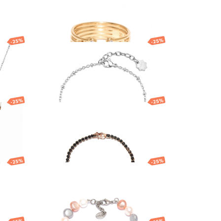
127.37
EUR
95.53
EUR
-25%
-25%
 ar
Brosway aproce ar
ziloni un kristāliem
28.00
EUR
21.00
EUR
-25%
-25%
rota
Aproce
69.00
EUR
51.75
EUR
-25%
-25%
Aproce
68.75
EUR
51.56
EUR