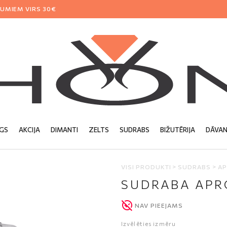
MIEM VIRS 30€
GS
AKCIJA
DIMANTI
ZELTS
SUDRABS
BIŽUTĒRIJA
DĀVAN
VISI PRODUKTI
SUDRABS
A
SUDRABS
AUSKARI
ĶĒDĪTES
ĶĒDES
AUSKARI
BIŽUTĒRIJA
KULONI
KAKLAROTAS
KULONI
KULONI
SUDRABA APR
AS
ETAS
LAULĪBAS
KAKLAROTAS
SADERINĀŠA
GREDZENI
GREDZENI
GREDZENI
AUSKARI
ĶĒDES
NAV PIEEJAMS
ĶĒDES
AUSKARI
Izvēlēties izmēru