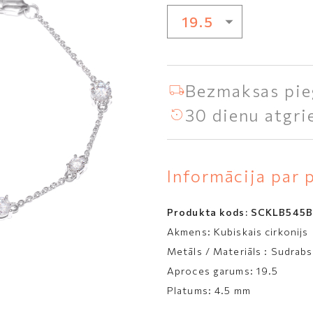
KULONI
KULONI
19.5
S
APROCES
KAKLAROTAS
SUDRABLIETAS
APROCES
16.5-19.5
ENI
KAKLAROTAS
19.5
Bezmaksas pie
CES
30 dienu atgri
ES
KĻI
TES
Informācija par 
Produkta kods:
SCKLB545B
Akmens:
Kubiskais cirkonijs
Metāls / Materiāls :
Sudrabs
Aproces garums:
19.5
Platums:
4.5 mm