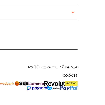
u
IZVĒLĒTIES VALSTI:
LATVIJA
COOKIES
SŪTĪT