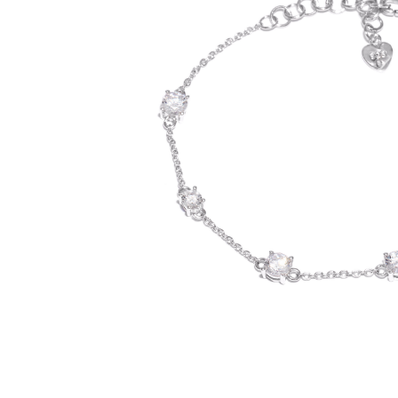
KULONI
KAKLAROTAS
ROKASSPRĀDZES
ROKASSPRĀDZE
KAKLAROTAS
KULONI
LAULĪBAS GREDZ
SADERINĀŠANĀS
AKSESUĀRI
CITAS PRE
ĶERMEŅA ROTASLIETAS
DĀVANU KASTĪT
PIESPRAUDES
TĪRĪŠANAS LĪDZE
APROČU POGAS
DĀRGLIETU LĀDĪ
KAKLASAITES
PIESPRAUDES
PULKSTEŅI