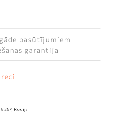
gāde pasūtījumiem
ešanas garantija
preci
 925°, Rodijs