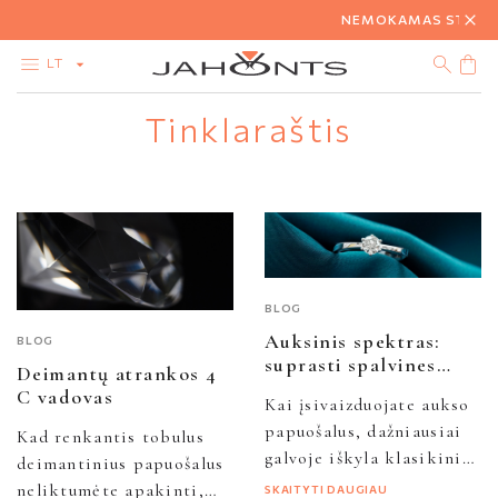
NEMOKAMAS STANDAR
LT
Tinklaraštis
KATALOGAS
IŠPARDAVIMAS
BRILIANTAI
AUKSAS
SIDABRAS
BIŽUTERIJA
BLOG
Auksinis spektras:
BLOG
suprasti spalvines
Deimantų atrankos 4
aukso variacijas
C vadovas
Kai įsivaizduojate aukso
papuošalus, dažniausiai
Kad renkantis tobulus
galvoje iškyla klasikinis
deimantinius papuošalus
geltonas atspalvis, nes
neliktumėte apakinti,
SKAITYTI DAUGIAU