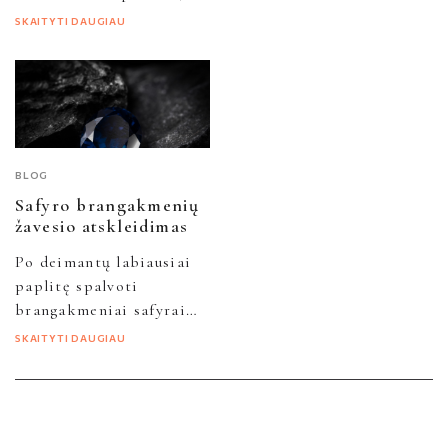
taip jis atrodo gamtoje.
susipažinkite su
SKAITYTI DAUGIAU
Todėl atradimas, kad
visuotinai pripažintomis
aukso papuošalai...
standartinėmis išvaizdos
ir vertės
charakteristikomis,
vadinamomis 4 C:
šlifavimas,...
BLOG
Safyro brangakmenių
žavesio atskleidimas
Po deimantų labiausiai
paplitę spalvoti
brangakmeniai safyrai
pasižymi mistiniu
SKAITYTI DAUGIAU
žavesiu, kurį lemia jų
sodrus mėlynas atspalvis
ir būdingas retumas.
Šie...