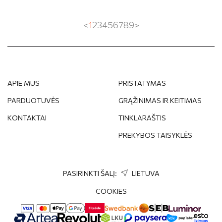
<
1
2
3
4
5
6
7
8
9
>
APIE MUS
PRISTATYMAS
PARDUOTUVĖS
GRĄŽINIMAS IR KEITIMAS
KONTAKTAI
TINKLARAŠTIS
PREKYBOS TAISYKLĖS
PASIRINKTI ŠALĮ:
LIETUVA
COOKIES