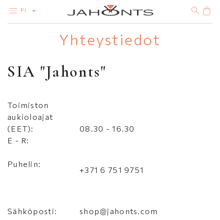
FI
Yhteystiedot
VALIKOIMA
ALEMYYNTI
TIMANTIT
SIA "Jahonts"
KULTA
HOPEA
BIJOUTERIE
Toimiston
aukioloajat
(EET):
08.30 - 16.30
E - R:
Puhelin:
+371 6 751 9751
Sähköposti:
shop@jahonts.com