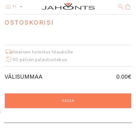
FI
OSTOSKORISI
VALIKOIMA
ALEMYYNTI
TIMANTIT
KULTA
HOPEA
BIJOUTERIE
Ilmainen toimitus tilauksille
30 päivän palautustakuu
VÄLISUMMAA
0.00
€
;