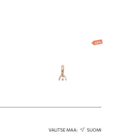
I LÄHIN
YMÄLÄ
-25%
jain
Kullattu kukkariipus
49.73
EUR
37.30
EUR
VALITSE MAA:
SUOMI