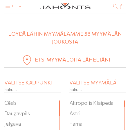
FI
+
VALIKOIMA
ALEMYYNTI
LÖYDÄ LÄHIN MYYMÄLÄMME 58 MYYMÄLÄN
−
TIMANTIT
KULTA
JOUKOSTA
HOPEA
BIJOUTERIE
ETSI MYYMÄLÖITÄ LÄHELTÄNI
VALITSE KAUPUNKI
VALITSE MYYMÄLÄ
Cēsis
Akropolis Klaipeda
Daugavpils
Astri
Jelgava
Fama