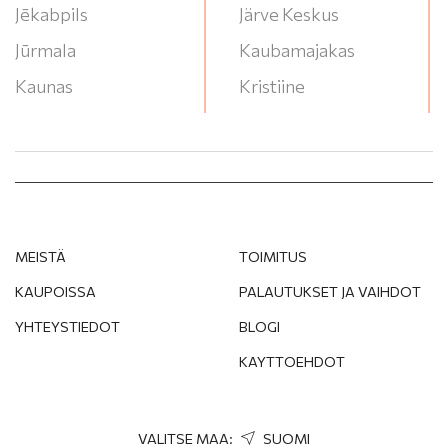
Jēkabpils
Järve Keskus
Jūrmala
Kaubamajakas
Kaunas
Kristiine
Klaipeda
Lasnamae
Liepāja
Lounakeskus
Narva
Mega
Ogre
Ozas
MEISTÄ
TOIMITUS
Panevėžys
P/G Valleta
KAUPOISSA
PALAUTUKSET JA VAIHDOT
Pärnu
RYO
YHTEYSTIEDOT
BLOGI
Rēzekne
Saules Miestas
KAYTTOEHDOT
Rīga
Stroomi Keskuse
Salaspils
T/C Akropole Jahonts
Soul
VALITSE MAA:
SUOMI
Sigulda