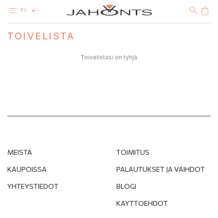
FI
TOIVELISTA
VALIKOIMA
ALEMYYNTI
Toivelistasi on tyhjä
TIMANTIT
KULTA
HOPEA
BIJOUTERIE
MEISTÄ
TOIMITUS
KAUPOISSA
PALAUTUKSET JA VAIHDOT
YHTEYSTIEDOT
BLOGI
KAYTTOEHDOT