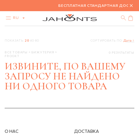
БЕСПЛАТНАЯ СТАНДАРТНАЯ ДОСТАВКА
RU
КАТАЛОГ
ПОКАЗАТЬ:
20
40
80
СОРТИРОВАТЬ ПО:
Дата ↑
АКЦИЯ
БРИЛЛИАНТЫ
ВСЕ ТОВАРЫ
БИЖУТЕРИЯ
0 РЕЗУЛЬТАТЫ
ЗОЛОТО
FROOKT
СЕРЕБРО
ИЗВИНИТЕ, ПО ВАШЕМУ
БИЖУТЕРИЯ
ЗАПРОСУ НЕ НАЙДЕНО
НИ ОДНОГО ТОВАРА
О НАС
ДОСТАВКА