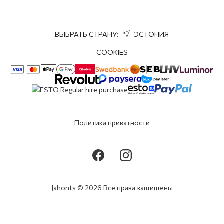
Soul
Sigulda
T/C Akropole
Tallinn
ВЫБРАТЬ СТРАНУ:
ЭСТОНИЯ
T/C Aleja
Talsi
COOKIES
T/C Baata
Tartu
T/C Damme
Valmiera
T/C Dauga
Ventspils
T/C Ditton
Политика приватности
Vilnius
T/C Dole
Šauliai
T/C Domina Jahonts
Soul
T/C Domina
Jahonts © 2026 Все права защищены
T/C Galerija Centrs
T/C Galerija Riga