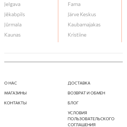
Jelgava
Fama
Jēkabpils
Järve Keskus
Jūrmala
Kaubamajakas
Kaunas
Kristiine
Klaipeda
Lasnamae
Liepāja
Lounakeskus
Narva
Mega
Ogre
Ozas
О НАС
ДОСТАВКА
Panevėžys
P/G Valleta
МАГАЗИНЫ
ВОЗВРАТ И ОБМЕН
Pärnu
RYO
КОНТАКТЫ
БЛОГ
Rēzekne
Saules Miestas
УСЛОВИЯ
Rīga
Stroomi Keskuse
ПОЛЬЗОВАТЕЛЬСКОГО
СОГЛАШЕНИЯ
Salaspils
T/C Akropole Jahonts