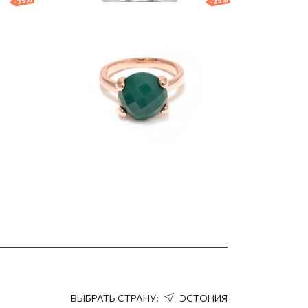
-25%
-25%
re''
Позолоченное кольцо
"Bronzallure"
109.00
EUR
81.75
EUR
ВЫБРАТЬ СТРАНУ:
ЭСТОНИЯ