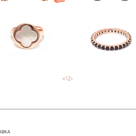
-25%
олоченное кольцо
Кольцо “Bronzallu
onzallure"
0
EUR
81.75
EUR
49.00
EUR
36.75
EUR
<
1
2
>
АВКА