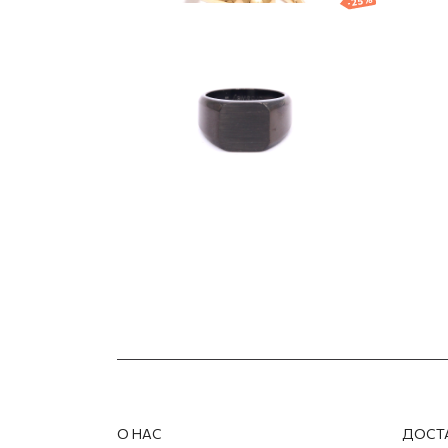
-25%
Кольцо
Поз
"Br
38.00
EUR
28.50
EUR
109.0
О НАС
ДОСТ