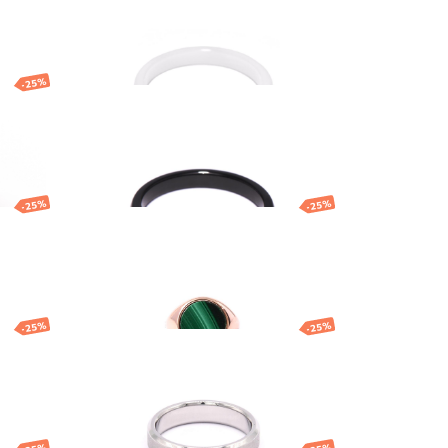
15.53
EUR
Ю
-25%
Кольцо
15.53
EUR
-25%
-25%
льцо
Кольцо
89.00
EUR
66.75
EUR
-25%
-25%
'
Кольцо ''Brosway''
22.00
EUR
16.50
EUR