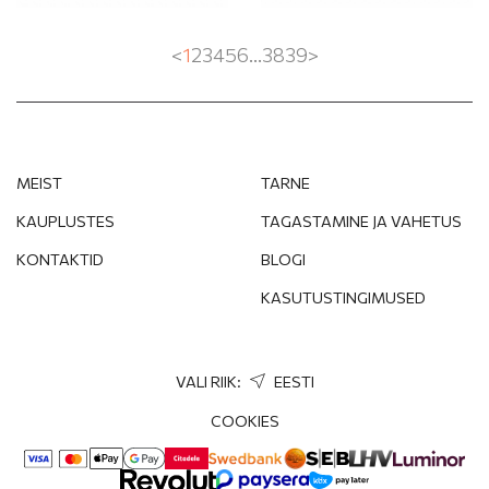
RUBIIN
<
1
2
3
4
5
6
...
38
39
>
SAFIIR
TOPAAS
MEIST
TARNE
TOPAAS LONDON
KAUPLUSTES
TAGASTAMINE JA VAHETUS
TURMALIIN
KONTAKTID
BLOGI
KASUTUSTINGIMUSED
FLUORITE
TSITRIIN
VALI RIIK:
EESTI
SPINELL
COOKIES
MEREVAIK