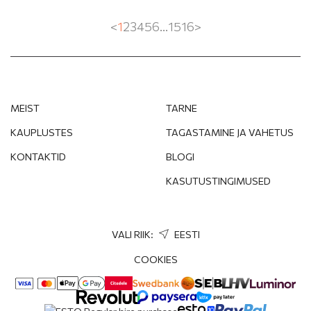
<
1
2
3
4
5
6
...
15
16
>
MEIST
TARNE
KAUPLUSTES
TAGASTAMINE JA VAHETUS
KONTAKTID
BLOGI
KASUTUSTINGIMUSED
VALI RIIK:
EESTI
COOKIES