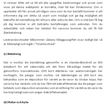
Vi strävar efter att se till att alla uppgifter, beskrivningar och priser som
visas på denna webbplats är korrekta, men fel kan förekomma. Om vi
upptäcker ett fel i priset på någon vara som du har beställt kommer vi att
informera dig om detta så snart som möjligt och ge dig möjlighet att
bekräfta din beställning till rätt pris eller avbryta den. Om vi inte kan få tag
på dig kommer vi att betrakta beställningen som avbruten. Om du
avbeställer och redan har betalat för varorna kommer du att få full
återbetalning.
Leveranskostnader tillkommer; sådana tilläggsavgifter visas tydligt där så
är tillämpligt och ingår i ”Total kostnad”.
(c) Betalning
När vi mottar din beställning genomför vi en standardkontroll av ditt
betalkort för att säkerställa att det finns tillräckliga medel för att
genomföra transaktionen. Ditt kort debiteras när auktoriseringen har
mottagits. De pengar som mottas vid debiteringen av ditt kort ska
behandlas som en deposition för värdet av de varor du önskar köpa. När
varorna har skickats och du har fått ett bekräftelsemejl ska de pengar som
betalats som deposition användas som ersättning för värdet av de varor du
har köpt enligt vad som anges i bekräftelsemejlet.
(d) Retur och byte