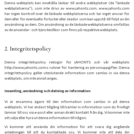
Denna webbplats kan innehålla länkar till andra webbplatser (de ”länkade
webbplatserna”), som inte drivs av www.jahonts.com. www.jahonts.com
har ingen kontroll över de länkade webbplatserna och tar inget ansvar för
dem eller för eventuella förluster eller skador som kan uppstå till följd av din
användning av dem. Din användning av de länkade webbplatserna omfattas
av de användar- och tjänstevillkor som finns på respektive webbplats.
2. Integritetspolicy
Denna integritetspolicy redogör för JAHONTS och vår webbplats
http://www.jahonts.com:s rutiner för hantering av personuppgifter. Denna
integritetspolicy gäller uteslutande information som samlas in via denna
webbplats, om inte annat anges.
Insamling, användning och delning av information
Vi är ensamma ägare till den information som samlas in på denna
webbplats. Vi har endast tillgång till/samlar in information som du frivilligt
lämnar till oss via e-post eller annan direkt kontakt från dig. Vi kommer inte
att sälja eller hyra ut denna information till någon.
Vi kommer att använda din information för att svara dig angående
anledningen till att du kontaktade oss. Vi kommer inte att dela din