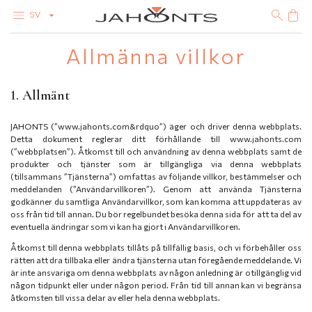
SV
Allmänna villkor
SORTIMENT
UTSÄLJNING
DIAMANTER
1. Allmänt
GULD
SILVER
BIJOUTERI
JAHONTS (”www.jahonts.com&rdquo”) äger och driver denna webbplats.
Detta dokument reglerar ditt förhållande till www.jahonts.com
(”webbplatsen”). Åtkomst till och användning av denna webbplats samt de
produkter och tjänster som är tillgängliga via denna webbplats
(tillsammans ”Tjänsterna”) omfattas av följande villkor, bestämmelser och
meddelanden (”Användarvillkoren”). Genom att använda Tjänsterna
godkänner du samtliga Användarvillkor, som kan komma att uppdateras av
oss från tid till annan. Du bör regelbundet besöka denna sida för att ta del av
eventuella ändringar som vi kan ha gjort i Användarvillkoren.
Åtkomst till denna webbplats tillåts på tillfällig basis, och vi förbehåller oss
rätten att dra tillbaka eller ändra tjänsterna utan föregående meddelande. Vi
är inte ansvariga om denna webbplats av någon anledning är otillgänglig vid
någon tidpunkt eller under någon period. Från tid till annan kan vi begränsa
åtkomsten till vissa delar av eller hela denna webbplats.