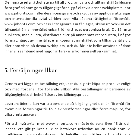
De immateriella rättigheterna till all programvara och allt innehåll (inklusive
fotografier) som görs tillgängligt för dig på eller via denna webbplats tillhör
www.jahonts.com eller dess licensgivare och skyddas av upphovsrättslagar
och internationella avtal världen över. Alla sådana rättigheter förbehålls
www.jahonts.com och dess licensgivare. Du får lagra, skriva ut och visa det
tillhandahållna innehållet enbart för ditt eget personliga bruk. Du får inte
publicera, manipulera, distribuera eller på annat sätt reproducera, i något
format, något av innehållet eller kopior av innehållet som tillhandahålls dig
eller som visas på denna webbplats, och du får inte heller använda sådant
innehåll i samband med någon affärs- eller kommersiell verksamhet.
5. Försäljningsvillkor
Genom att lägga en beställning erbjuder du dig att köpa en produkt enligt
och med förbehåll för följande villkor. Alla beställningar är beroende av
tillgänglighet och bekräftelse av beställningspriset.
Leveranstiderna kan variera beroende på tillgänglighet och är föremål för
eventuella förseningar till följd av postförseningar eller force majeure, för
vilka vi inte ansvarar.
För att ingå avtal med www.jahonts.com måste du vara över 18 år och
inneha ett giltigt kredit- eller betalkort utfärdat av en bank som vi
godkänner. www.jahonts.com förbehåller sig rätten att avslå alla