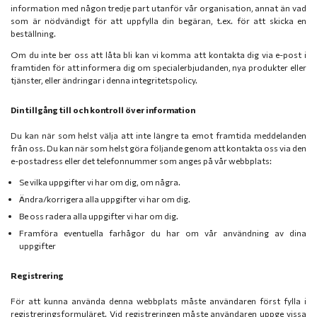
information med någon tredje part utanför vår organisation, annat än vad
som är nödvändigt för att uppfylla din begäran, t.ex. för att skicka en
beställning.
Om du inte ber oss att låta bli kan vi komma att kontakta dig via e-post i
framtiden för att informera dig om specialerbjudanden, nya produkter eller
tjänster, eller ändringar i denna integritetspolicy.
Din tillgång till och kontroll över information
Du kan när som helst välja att inte längre ta emot framtida meddelanden
från oss. Du kan när som helst göra följande genom att kontakta oss via den
e-postadress eller det telefonnummer som anges på vår webbplats:
Se vilka uppgifter vi har om dig, om några.
Ändra/korrigera alla uppgifter vi har om dig.
Be oss radera alla uppgifter vi har om dig.
Framföra eventuella farhågor du har om vår användning av dina
uppgifter
Registrering
För att kunna använda denna webbplats måste användaren först fylla i
registreringsformuläret. Vid registreringen måste användaren uppge vissa