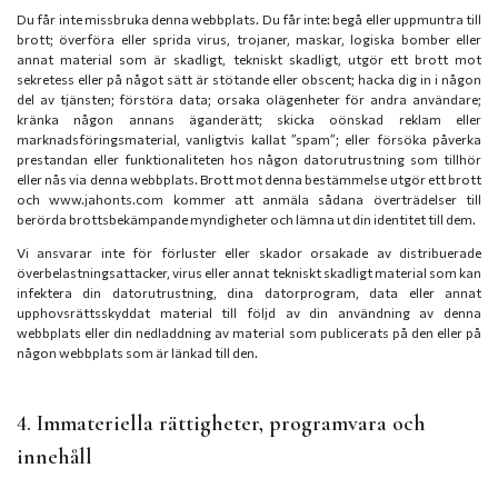
Du får inte missbruka denna webbplats. Du får inte: begå eller uppmuntra till
brott; överföra eller sprida virus, trojaner, maskar, logiska bomber eller
annat material som är skadligt, tekniskt skadligt, utgör ett brott mot
sekretess eller på något sätt är stötande eller obscent; hacka dig in i någon
del av tjänsten; förstöra data; orsaka olägenheter för andra användare;
kränka någon annans äganderätt; skicka oönskad reklam eller
marknadsföringsmaterial, vanligtvis kallat ”spam”; eller försöka påverka
prestandan eller funktionaliteten hos någon datorutrustning som tillhör
eller nås via denna webbplats. Brott mot denna bestämmelse utgör ett brott
och www.jahonts.com kommer att anmäla sådana överträdelser till
berörda brottsbekämpande myndigheter och lämna ut din identitet till dem.
Vi ansvarar inte för förluster eller skador orsakade av distribuerade
överbelastningsattacker, virus eller annat tekniskt skadligt material som kan
infektera din datorutrustning, dina datorprogram, data eller annat
upphovsrättsskyddat material till följd av din användning av denna
webbplats eller din nedladdning av material som publicerats på den eller på
någon webbplats som är länkad till den.
4. Immateriella rättigheter, programvara och
innehåll