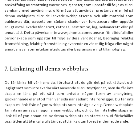
anskaffning av ersättningsvaror och -tjänster, som uppstår till följd av eller i
samband med användning, oförmåga att använda, prestanda eller fel på
denna webbplats eller de länkade webbplatserna och allt material som
publiceras där, oavsett om sådana skador var förutsebara eller uppstår
enligt avtal, skadeståndsrätt, rättvisa, restitution, lag, sedvanerätt eller på
annat sätt. Detta påverkar inte www.jahonts.com:s ansvar för dödsfall eller
personskada som uppstår till följd av dess vårdslöshet, bedräglig felaktig
framställning, felaktig framställning avseende en väsentlig fråga eller något
annat ansvar som inte kan uteslutas eller begränsas enligt tillämplig lag.
7. Länkning till denna webbplats
Du får länka till vår hemsida, förutsatt att du gör det på ett rättvist och
lagligt sätt som inte skadar vårt anseende eller utnyttjar det, men du får inte
skapa en länk på ett sätt som antyder någon form av anknytning,
godkännande eller stöd från vår sida när sådant inte föreligger. Du får inte
skapa en länk från någon webbplats som inte ägs av dig. Denna webbplats
får inte inramas på någon annan webbplats, och du får inte heller skapa en
länk till någon annan del av denna webbplats än startsidan. Vi förbehåller
oss rätten att återkalla tillståndet att länka utan föregående meddelande.