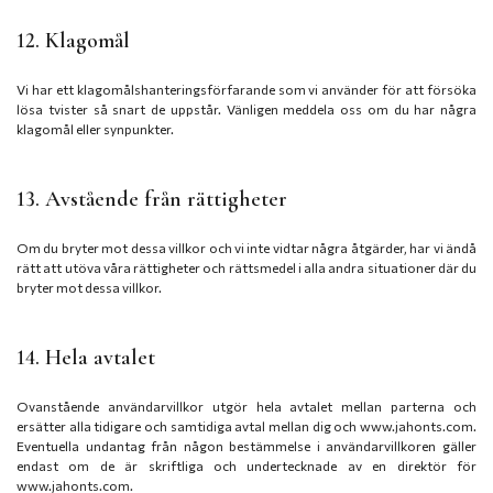
12. Klagomål
Vi har ett klagomålshanteringsförfarande som vi använder för att försöka
lösa tvister så snart de uppstår. Vänligen meddela oss om du har några
klagomål eller synpunkter.
13. Avstående från rättigheter
Om du bryter mot dessa villkor och vi inte vidtar några åtgärder, har vi ändå
rätt att utöva våra rättigheter och rättsmedel i alla andra situationer där du
bryter mot dessa villkor.
14. Hela avtalet
Ovanstående användarvillkor utgör hela avtalet mellan parterna och
ersätter alla tidigare och samtidiga avtal mellan dig och www.jahonts.com.
Eventuella undantag från någon bestämmelse i användarvillkoren gäller
endast om de är skriftliga och undertecknade av en direktör för
www.jahonts.com.