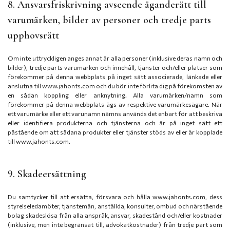
8. Ansvarsfriskrivning avseende äganderätt till
varumärken, bilder av personer och tredje parts
upphovsrätt
Om inte uttryckligen anges annat är alla personer (inklusive deras namn och
bilder), tredje parts varumärken och innehåll, tjänster och/eller platser som
förekommer på denna webbplats på inget sätt associerade, länkade eller
anslutna till www.jahonts.com och du bör inte förlita dig på förekomsten av
en sådan koppling eller anknytning. Alla varumärken/namn som
förekommer på denna webbplats ägs av respektive varumärkesägare. När
ett varumärke eller ett varunamn nämns används det enbart för att beskriva
eller identifiera produkterna och tjänsterna och är på inget sätt ett
påstående om att sådana produkter eller tjänster stöds av eller är kopplade
till www.jahonts.com.
9. Skadeersättning
Du samtycker till att ersätta, försvara och hålla www.jahonts.com, dess
styrelseledamöter, tjänstemän, anställda, konsulter, ombud och närstående
bolag skadeslösa från alla anspråk, ansvar, skadestånd och/eller kostnader
(inklusive, men inte begränsat till, advokatkostnader) från tredje part som