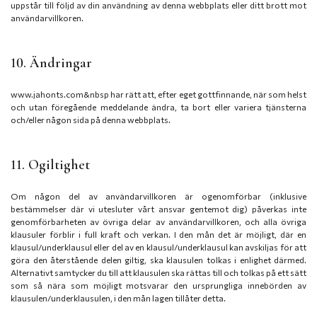
uppstår till följd av din användning av denna webbplats eller ditt brott mot
användarvillkoren.
10. Ändringar
www.jahonts.com&nbsp har rätt att, efter eget gottfinnande, när som helst
och utan föregående meddelande ändra, ta bort eller variera tjänsterna
och/eller någon sida på denna webbplats.
11. Ogiltighet
Om någon del av användarvillkoren är ogenomförbar (inklusive
bestämmelser där vi utesluter vårt ansvar gentemot dig) påverkas inte
genomförbarheten av övriga delar av användarvillkoren, och alla övriga
klausuler förblir i full kraft och verkan. I den mån det är möjligt, där en
klausul/underklausul eller del av en klausul/underklausul kan avskiljas för att
göra den återstående delen giltig, ska klausulen tolkas i enlighet därmed.
Alternativt samtycker du till att klausulen ska rättas till och tolkas på ett sätt
som så nära som möjligt motsvarar den ursprungliga innebörden av
klausulen/underklausulen, i den mån lagen tillåter detta.