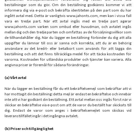
beställningar som du gör. Om din beställning godkänns kommer vi att
informera dig via e-post och bekräfta identiteten på den part som du har
ingått avtal med. Detta är vanligtvis www.jahonts.com, men kan i vissa fall
vara en tredje part. När ett avtal ingås med en tredje part agerar
www.jahonts.com varken som ombud eller huvudman, och avtalet ingås
mellan dig och den tredje parten och omfattas av de försäljningsvillkor som
de tillhandahåller dig. När du lägger en beställning förbinder du dig att alla
uppgifter du lämnar till oss är sanna och korrekta, att du är en behörig
användare av det kredit- eller betalkort som används för att lägga din
beställning och att det finns tillräckliga medel för att täcka kostnaden för
varorna. Kostnaden för utländska produkter och tjänster kan variera. Alla
angivna priser är föremål för sådana förändringar.
(a) Vårt avtal
När du lägger en beställning får du ett bekräftelsemejl som bekräftar att vi
har mottagit din beställning: detta mejl är endast en bekräftelse och innebär
inte att vi har godkänt din beställning. Ett avtal mellan oss ingås först när vi
skickar en bekräftelse via e-post om att de varor du beställt har skickats till
dig. Endast de varor som anges i bekräftelsemejlet som skickas vid
leveranstillfället ingår i det ingångna avtalet.
(b) Priser och tillgänglighet