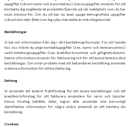
uppgifter (såsom namn och e-postadress). Dessa uppgifter används för att
kontakta dig angående de produkter/tjänster på vår webbplats som du har
visat intresse för. Om du vill kan du även uppge demografiska uppgifter
(såsom kön eller ålder) om dig själv, men detta är inte obligatoriskt.
Beställningar
Vi ber om information från dig i vårt beställningsformulär. För att handla
hos oss måste du ange kontaktuppgifter (t.ex. namn och leveransadress)
samt betalningsuppgifter (t.ex. kreditkortsnummer och giltighetsdatum).
Denna information används för fakturering och för att kunna leverera dina
beställningar. Om vi har problem med att behandla en beställning använder
vi denna information för att kontakta dig.
Delning
Vi använder ett externt fraktföretag för att skicka beställningar och ett
kreditkortsföretag för att fakturera användare för varor och tjänster.
Dessa företag behåller, delar, lagrar eller använder inte personligt
identifierbar information för några andra ändamål än att hantera din
beställning.
Cookies