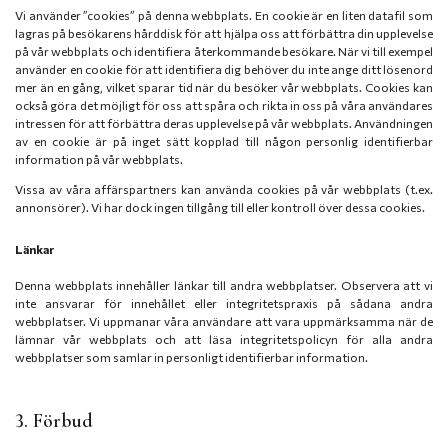
Vi använder ”cookies” på denna webbplats. En cookie är en liten datafil som
lagras på besökarens hårddisk för att hjälpa oss att förbättra din upplevelse
på vår webbplats och identifiera återkommande besökare. När vi till exempel
använder en cookie för att identifiera dig behöver du inte ange ditt lösenord
mer än en gång, vilket sparar tid när du besöker vår webbplats. Cookies kan
också göra det möjligt för oss att spåra och rikta in oss på våra användares
intressen för att förbättra deras upplevelse på vår webbplats. Användningen
av en cookie är på inget sätt kopplad till någon personlig identifierbar
information på vår webbplats.
Vissa av våra affärspartners kan använda cookies på vår webbplats (t.ex.
annonsörer). Vi har dock ingen tillgång till eller kontroll över dessa cookies.
Länkar
Denna webbplats innehåller länkar till andra webbplatser. Observera att vi
inte ansvarar för innehållet eller integritetspraxis på sådana andra
webbplatser. Vi uppmanar våra användare att vara uppmärksamma när de
lämnar vår webbplats och att läsa integritetspolicyn för alla andra
webbplatser som samlar in personligt identifierbar information.
3. Förbud