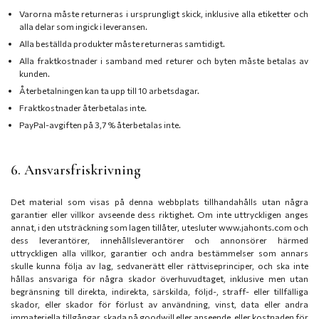
Varorna måste returneras i ursprungligt skick, inklusive alla etiketter och
alla delar som ingick i leveransen.
Alla beställda produkter måste returneras samtidigt.
Alla fraktkostnader i samband med returer och byten måste betalas av
kunden.
Återbetalningen kan ta upp till 10 arbetsdagar.
Fraktkostnader återbetalas inte.
PayPal-avgiften på 3,7 % återbetalas inte.
6. Ansvarsfriskrivning
Det material som visas på denna webbplats tillhandahålls utan några
garantier eller villkor avseende dess riktighet. Om inte uttryckligen anges
annat, i den utsträckning som lagen tillåter, utesluter www.jahonts.com och
dess leverantörer, innehållsleverantörer och annonsörer härmed
uttryckligen alla villkor, garantier och andra bestämmelser som annars
skulle kunna följa av lag, sedvanerätt eller rättviseprinciper, och ska inte
hållas ansvariga för några skador överhuvudtaget, inklusive men utan
begränsning till direkta, indirekta, särskilda, följd-, straff- eller tillfälliga
skador, eller skador för förlust av användning, vinst, data eller andra
immateriella tillgångar, skada på goodwill eller anseende, eller kostnaden för