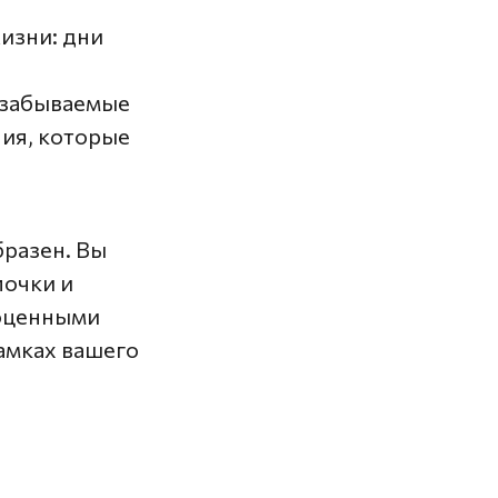
изни: дни
езабываемые
ия, которые
разен. Вы
почки и
гоценными
амках вашего