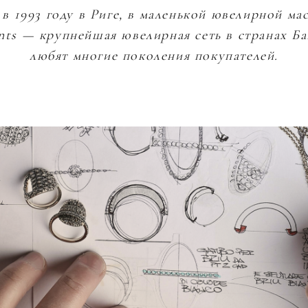
ШЕЮ
КУЛОНЫ
КУЛОНЫ
в 1993 году в Риге, в маленькой ювелирной ма
БРАСЛЕТЫ
УКРАШЕНИЯ НА ШЕ
nts — крупнейшая ювелирная сеть в странах Б
СТОЛОВОЕ СЕРЕБРО
БРАСЛЕТЫ
любят многие поколения покупателей.
КОЛЬЦА
УКРАШЕНИЯ НА ШЕЮ
ОВАРЫ
АКОВКА
ДСТВА