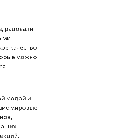
е, радовали
ными
кое качество
оторые можно
ся
й модой и
шие мировые
нов,
наших
екций.