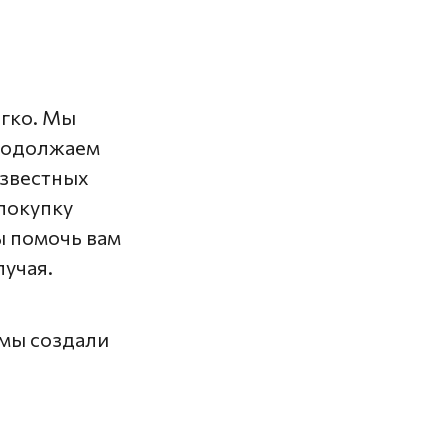
гко. Мы
продолжаем
известных
 покупку
ы помочь вам
лучая.
 мы создали