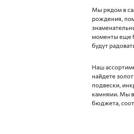
Мы рядом в са
рождения, пом
знаменательны
моменты еще 
будут радоват
Наш ассортиме
найдете золот
подвески, ин
камнями. Мы в
бюджета, соот